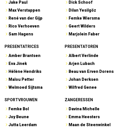
Jake Paul
Dick Schoof
Max Verstappen
Dilan Yesilgöz
René van der Gijp
Femke Wiersma
Rico Verhoeven
Geert Wilders
Sam Hagens
Marjolein Faber
PRESENTATRICES
PRESENTATOREN
Amber Brantsen
Albert Verlinde
Eva Jinek
Arjen Lubach
Hélène Hendriks
Beau van Erven Dorens
Malou Petter
Johan Derksen
Welmoed Sijtsma
Wilfred Genee
SPORTVROUWEN
ZANGERESSEN
Femke Bol
Davina Michelle
Joy Beune
Emma Heesters
Jutta Leerdam
Maan de Steenwinkel