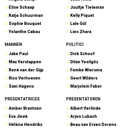
Elise Schaap
Juultje Tieleman
Katja Schuurman
Kelly Piquet
Sophie Bouquet
Lale Gül
Yolanthe Cabau
Lies Zhara
MANNEN
POLITICI
Jake Paul
Dick Schoof
Max Verstappen
Dilan Yesilgöz
René van der Gijp
Femke Wiersma
Rico Verhoeven
Geert Wilders
Sam Hagens
Marjolein Faber
PRESENTATRICES
PRESENTATOREN
Amber Brantsen
Albert Verlinde
Eva Jinek
Arjen Lubach
Hélène Hendriks
Beau van Erven Dorens