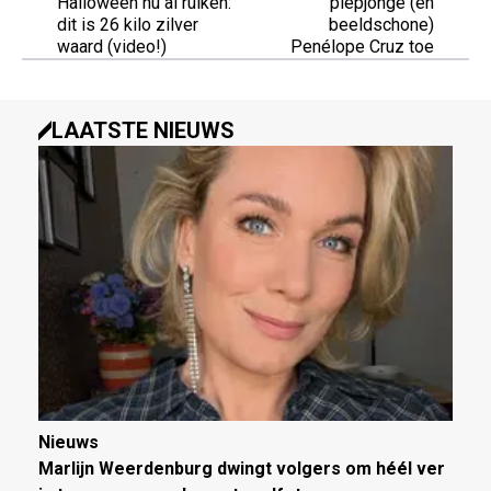
Halloween nú al ruiken:
piepjonge (en
dit is 26 kilo zilver
beeldschone)
waard (video!)
Penélope Cruz toe
LAATSTE NIEUWS
Nieuws
Marlijn Weerdenburg dwingt volgers om héél ver