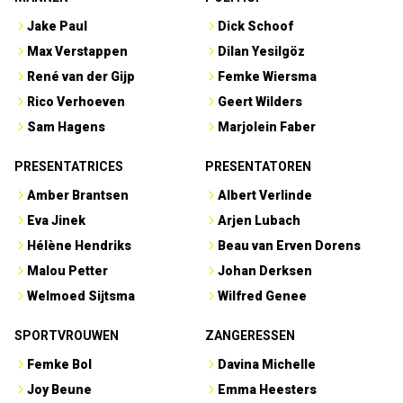
Jake Paul
Dick Schoof
Max Verstappen
Dilan Yesilgöz
René van der Gijp
Femke Wiersma
Rico Verhoeven
Geert Wilders
Sam Hagens
Marjolein Faber
PRESENTATRICES
PRESENTATOREN
Amber Brantsen
Albert Verlinde
Eva Jinek
Arjen Lubach
Hélène Hendriks
Beau van Erven Dorens
Malou Petter
Johan Derksen
Welmoed Sijtsma
Wilfred Genee
SPORTVROUWEN
ZANGERESSEN
Femke Bol
Davina Michelle
Joy Beune
Emma Heesters