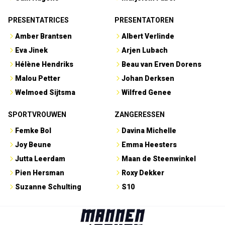
PRESENTATRICES
PRESENTATOREN
Amber Brantsen
Albert Verlinde
Eva Jinek
Arjen Lubach
Hélène Hendriks
Beau van Erven Dorens
Malou Petter
Johan Derksen
Welmoed Sijtsma
Wilfred Genee
SPORTVROUWEN
ZANGERESSEN
Femke Bol
Davina Michelle
Joy Beune
Emma Heesters
Jutta Leerdam
Maan de Steenwinkel
Pien Hersman
Roxy Dekker
Suzanne Schulting
S10