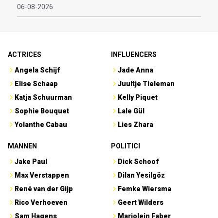
06-08-2026
ACTRICES
INFLUENCERS
Angela Schijf
Jade Anna
Elise Schaap
Juultje Tieleman
Katja Schuurman
Kelly Piquet
Sophie Bouquet
Lale Gül
Yolanthe Cabau
Lies Zhara
MANNEN
POLITICI
Jake Paul
Dick Schoof
Max Verstappen
Dilan Yesilgöz
René van der Gijp
Femke Wiersma
Rico Verhoeven
Geert Wilders
Sam Hagens
Marjolein Faber