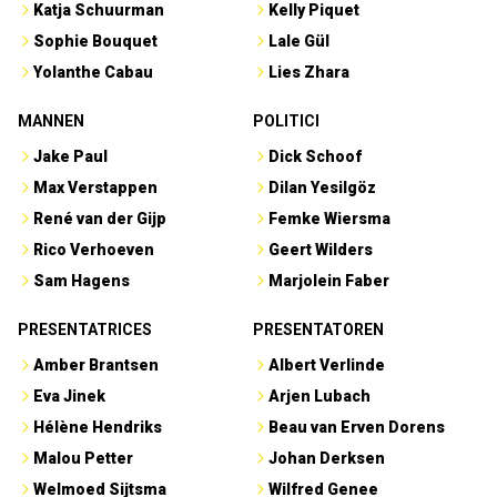
Katja Schuurman
Kelly Piquet
Sophie Bouquet
Lale Gül
Yolanthe Cabau
Lies Zhara
MANNEN
POLITICI
Jake Paul
Dick Schoof
Max Verstappen
Dilan Yesilgöz
René van der Gijp
Femke Wiersma
Rico Verhoeven
Geert Wilders
Sam Hagens
Marjolein Faber
PRESENTATRICES
PRESENTATOREN
Amber Brantsen
Albert Verlinde
Eva Jinek
Arjen Lubach
Hélène Hendriks
Beau van Erven Dorens
Malou Petter
Johan Derksen
Welmoed Sijtsma
Wilfred Genee