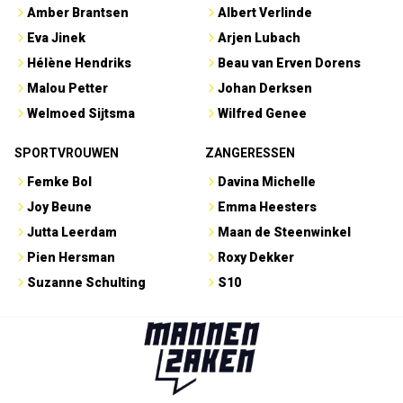
Amber Brantsen
Albert Verlinde
Eva Jinek
Arjen Lubach
Hélène Hendriks
Beau van Erven Dorens
Malou Petter
Johan Derksen
Welmoed Sijtsma
Wilfred Genee
SPORTVROUWEN
ZANGERESSEN
Femke Bol
Davina Michelle
Joy Beune
Emma Heesters
Jutta Leerdam
Maan de Steenwinkel
Pien Hersman
Roxy Dekker
Suzanne Schulting
S10