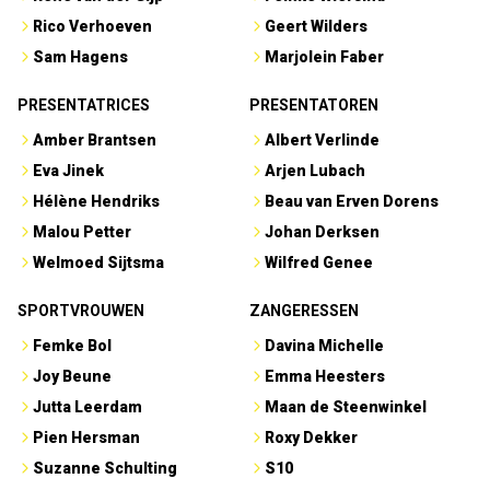
Rico Verhoeven
Geert Wilders
Sam Hagens
Marjolein Faber
PRESENTATRICES
PRESENTATOREN
Amber Brantsen
Albert Verlinde
Eva Jinek
Arjen Lubach
Hélène Hendriks
Beau van Erven Dorens
Malou Petter
Johan Derksen
Welmoed Sijtsma
Wilfred Genee
SPORTVROUWEN
ZANGERESSEN
Femke Bol
Davina Michelle
Joy Beune
Emma Heesters
Jutta Leerdam
Maan de Steenwinkel
Pien Hersman
Roxy Dekker
Suzanne Schulting
S10