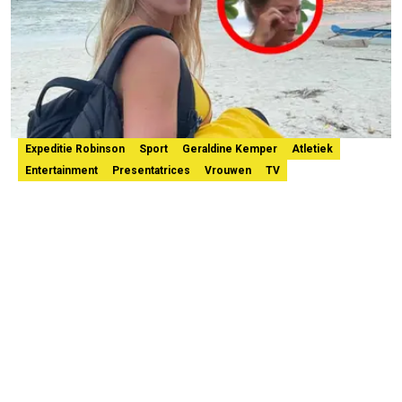
Expeditie Robinson
Sport
Geraldine Kemper
Atletiek
Entertainment
Presentatrices
Vrouwen
TV