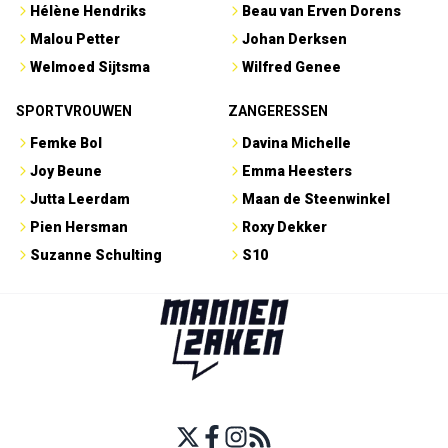
Hélène Hendriks
Beau van Erven Dorens
Malou Petter
Johan Derksen
Welmoed Sijtsma
Wilfred Genee
SPORTVROUWEN
ZANGERESSEN
Femke Bol
Davina Michelle
Joy Beune
Emma Heesters
Jutta Leerdam
Maan de Steenwinkel
Pien Hersman
Roxy Dekker
Suzanne Schulting
S10