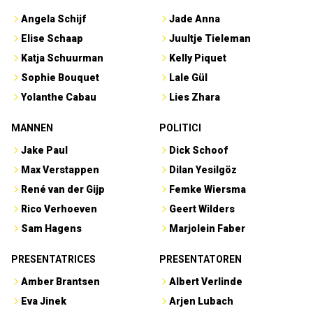
Angela Schijf
Jade Anna
Elise Schaap
Juultje Tieleman
Katja Schuurman
Kelly Piquet
Sophie Bouquet
Lale Gül
Yolanthe Cabau
Lies Zhara
MANNEN
POLITICI
Jake Paul
Dick Schoof
Max Verstappen
Dilan Yesilgöz
René van der Gijp
Femke Wiersma
Rico Verhoeven
Geert Wilders
Sam Hagens
Marjolein Faber
PRESENTATRICES
PRESENTATOREN
Amber Brantsen
Albert Verlinde
Eva Jinek
Arjen Lubach