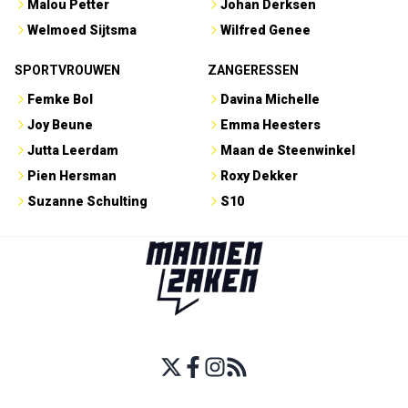
Malou Petter
Johan Derksen
Welmoed Sijtsma
Wilfred Genee
SPORTVROUWEN
ZANGERESSEN
Femke Bol
Davina Michelle
Joy Beune
Emma Heesters
Jutta Leerdam
Maan de Steenwinkel
Pien Hersman
Roxy Dekker
Suzanne Schulting
S10