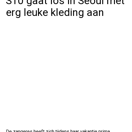
S10 gaat los in Seoul met
erg leuke kleding aan
De zangeres heeft zich tijdens haar vakantie prima