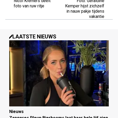
Nicol Kremers deelt
Foto: Geraldine
foto van ruw ritje
Kemper hijst zichzelf
in nauw pakje tijdens
vakantie
LAATSTE NIEUWS
Nieuws
Zangeres Pleun Bierbooms laat haar hele lijf zien