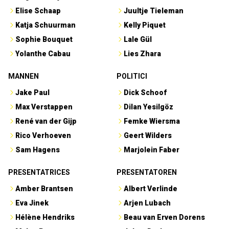
Elise Schaap
Juultje Tieleman
Katja Schuurman
Kelly Piquet
Sophie Bouquet
Lale Gül
Yolanthe Cabau
Lies Zhara
MANNEN
POLITICI
Jake Paul
Dick Schoof
Max Verstappen
Dilan Yesilgöz
René van der Gijp
Femke Wiersma
Rico Verhoeven
Geert Wilders
Sam Hagens
Marjolein Faber
PRESENTATRICES
PRESENTATOREN
Amber Brantsen
Albert Verlinde
Eva Jinek
Arjen Lubach
Hélène Hendriks
Beau van Erven Dorens