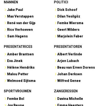
MANNEN
POLITICI
Jake Paul
Dick Schoof
Max Verstappen
Dilan Yesilgöz
René van der Gijp
Femke Wiersma
Rico Verhoeven
Geert Wilders
Sam Hagens
Marjolein Faber
PRESENTATRICES
PRESENTATOREN
Amber Brantsen
Albert Verlinde
Eva Jinek
Arjen Lubach
Hélène Hendriks
Beau van Erven Dorens
Malou Petter
Johan Derksen
Welmoed Sijtsma
Wilfred Genee
SPORTVROUWEN
ZANGERESSEN
Femke Bol
Davina Michelle
Joy Beune
Emma Heesters