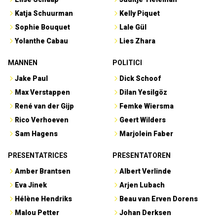
Katja Schuurman
Kelly Piquet
Sophie Bouquet
Lale Gül
Yolanthe Cabau
Lies Zhara
MANNEN
POLITICI
Jake Paul
Dick Schoof
Max Verstappen
Dilan Yesilgöz
René van der Gijp
Femke Wiersma
Rico Verhoeven
Geert Wilders
Sam Hagens
Marjolein Faber
PRESENTATRICES
PRESENTATOREN
Amber Brantsen
Albert Verlinde
Eva Jinek
Arjen Lubach
Hélène Hendriks
Beau van Erven Dorens
Malou Petter
Johan Derksen