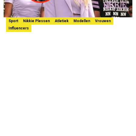
Sport
Nikkie Plessen
Atletiek
Modellen
Vrouwen
Influencers