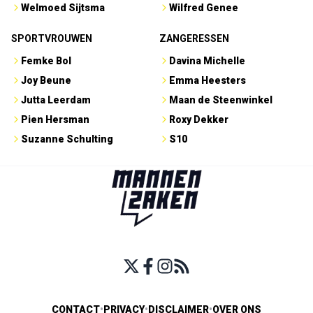
Welmoed Sijtsma
Wilfred Genee
SPORTVROUWEN
ZANGERESSEN
Femke Bol
Davina Michelle
Joy Beune
Emma Heesters
Jutta Leerdam
Maan de Steenwinkel
Pien Hersman
Roxy Dekker
Suzanne Schulting
S10
CONTACT
•
PRIVACY
•
DISCLAIMER
•
OVER ONS