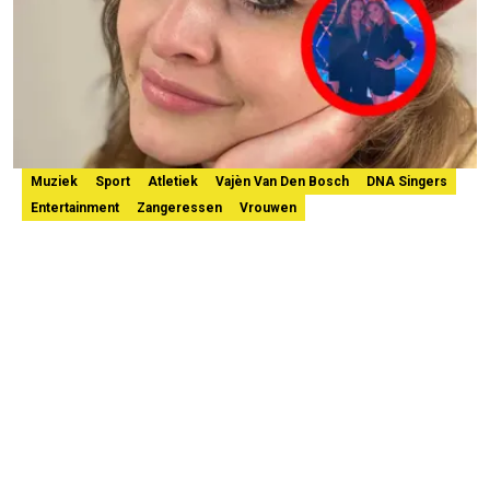
Muziek
Sport
Atletiek
Vajèn Van Den Bosch
DNA Singers
Entertainment
Zangeressen
Vrouwen