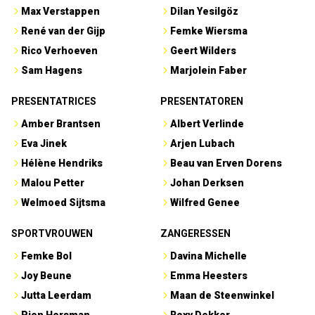
Max Verstappen
Dilan Yesilgöz
René van der Gijp
Femke Wiersma
Rico Verhoeven
Geert Wilders
Sam Hagens
Marjolein Faber
PRESENTATRICES
PRESENTATOREN
Amber Brantsen
Albert Verlinde
Eva Jinek
Arjen Lubach
Hélène Hendriks
Beau van Erven Dorens
Malou Petter
Johan Derksen
Welmoed Sijtsma
Wilfred Genee
SPORTVROUWEN
ZANGERESSEN
Femke Bol
Davina Michelle
Joy Beune
Emma Heesters
Jutta Leerdam
Maan de Steenwinkel