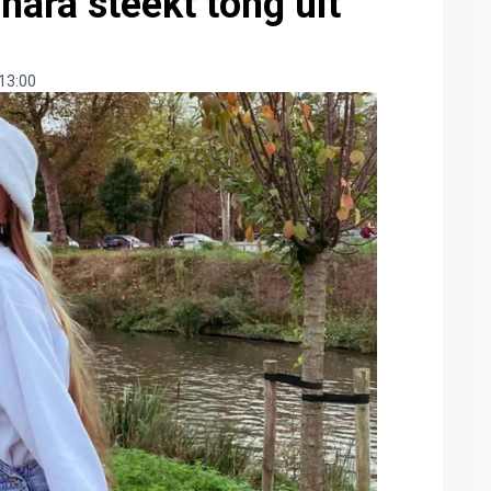
hara steekt tong uit
13:00