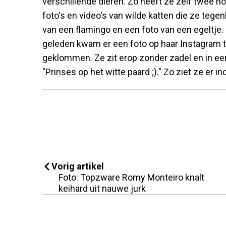
verschillende dieren. Zo heeft ze zelf twee h
foto's en video's van wilde katten die ze tege
van een flamingo en een foto van een egeltje. 
geleden kwam er een foto op haar Instagram te
geklommen. Ze zit erop zonder zadel en in een g
"Prinses op het witte paard ;)." Zo ziet ze er i
Vorig artikel
Foto: Topzware Romy Monteiro knalt
keihard uit nauwe jurk