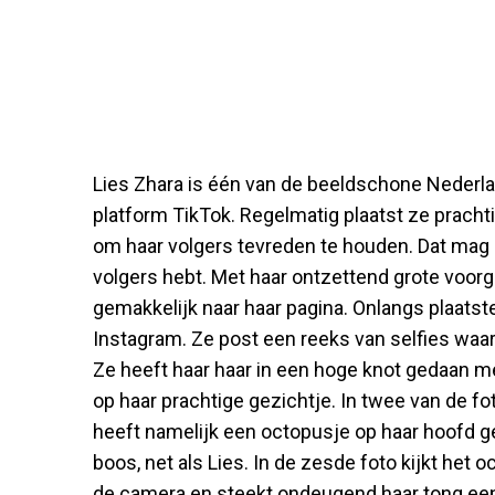
Lies Zhara is één van de beeldschone Neder
platform TikTok. Regelmatig plaatst ze pracht
om haar volgers tevreden te houden. Dat mag n
volgers hebt. Met haar ontzettend grote voorg
gemakkelijk naar haar pagina. Onlangs plaatst
Instagram. Ze post een reeks van selfies waarb
Ze heeft haar haar in een hoge knot gedaan met
op haar prachtige gezichtje. In twee van de fo
heeft namelijk een octopusje op haar hoofd gez
boos, net als Lies. In de zesde foto kijkt het oc
de camera en steekt ondeugend haar tong een