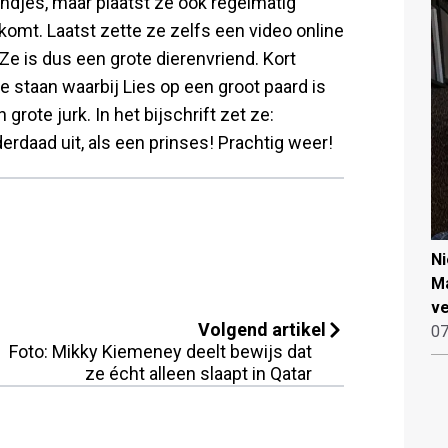
ondjes, maar plaatst ze ook regelmatig
nkomt. Laatst zette ze zelfs een video online
Ze is dus een grote dierenvriend. Kort
 staan waarbij Lies op een groot paard is
rote jurk. In het bijschrift zet ze:
nderdaad uit, als een prinses! Prachtig weer!
N
Ma
ve
Volgend artikel
07
Foto: Mikky Kiemeney deelt bewijs dat
ze écht alleen slaapt in Qatar