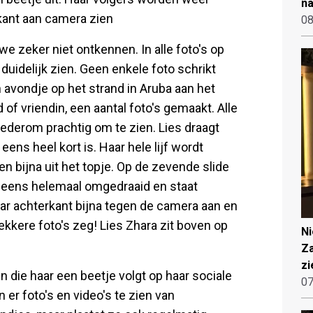
na
rkant aan camera zien
08
e zeker niet ontkennen. In alle foto's op
duidelijk zien. Geen enkele foto schrikt
 avondje op het strand in Aruba aan het
of vriendin, een aantal foto's gemaakt. Alle
ederom prachtig om te zien. Lies draagt
ens heel kort is. Haar hele lijf wordt
len bijna uit het topje. Op de zevende slide
ineens helemaal omgedraaid en staat
ar achterkant bijna tegen de camera aan en
ekkere foto's zeg! Lies Zhara zit boven op
N
Za
zi
n die haar een beetje volgt op haar sociale
07
 er foto's en video's te zien van