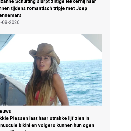
zanne Schulting slurpt ziltige lekkernij naar
nnen tijdens romantisch tripje met Joep
ennemars
-08-2026
ieuws
kkie Plessen laat haar strakke lijf zien in
nuscule bikini en volgers kunnen hun ogen