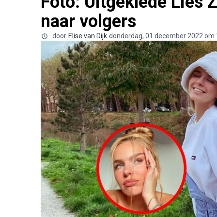
Foto: Uitgeklede Lies Z
naar volgers
door
Elise van Dijk
donderdag, 01 december 2022 om 