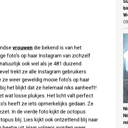
Su
bi
W
08
landse
vrouwen
die bekend is van het
ige foto's op haar Instagram van zichzelf
atuurlijk ook wel als je 481 duizend
evel trekt ze alle Instagram gebruikers
e ze weer geweldig mooie foto's op haar
ij het blijkt dat ze helemaal niks aanheeft!
 wat losse plukjes. Het licht valt perfect
to's heeft ze iets opmerkelijks gedaan. Ze
N
et. In de vierde foto kijkt de octopus
Ni
topus blij. Lies kijkt ook ontzettend blij naar
mi
 beetje uit. Haar volgers worden weer