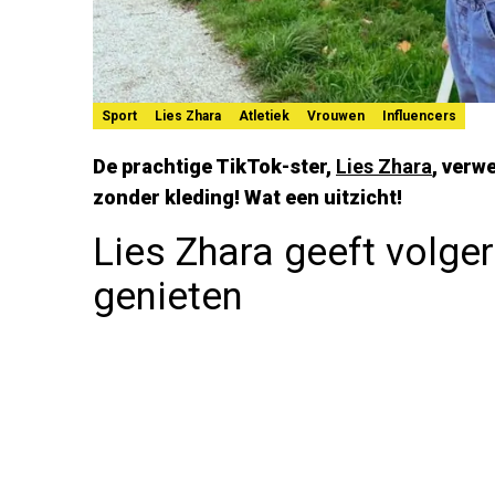
Sport
Lies Zhara
Atletiek
Vrouwen
Influencers
De prachtige TikTok-ster,
Lies Zhara
, verw
zonder kleding! Wat een uitzicht!
Lies Zhara geeft volge
genieten