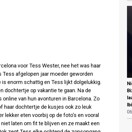
rcelona voor Tess Wester, nee het was haar
 is Tess afgelopen jaar moeder geworden
is enorm schattig en Tess lijkt dolgelukkig.
N
n dochtertje op vakantie te gaan. Na de
Bi
la
s online van hun avonturen in Barcelona. Zo
Ib
 of haar dochtertje de kusjes ook zo leuk
06
er lekker eten voorbij op de foto's en vooral
niet laten om fit te blijven en ze maakt een
. Ook zegt Tess elke ochtend de zonsopgang