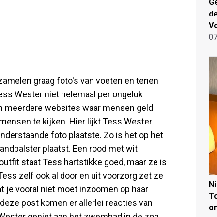
Ge
de
V
07
amelen graag foto's van voeten en tenen
ess Wester niet helemaal per ongeluk
aan meerdere websites waar mensen geld
mensen te kijken. Hier lijkt Tess Wester
nderstaande foto plaatste. Zo is het op het
handbalster plaatst. Een rood met wit
outfit staat Tess hartstikke goed, maar ze is
ess zelf ook al door en uit voorzorg zet ze
N
at je vooral niet moet inzoomen op haar
To
 deze post komen er allerlei reacties van
on
 Wester geniet aan het zwembad in de zon