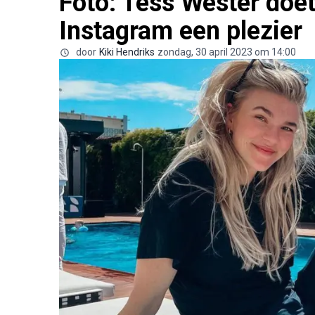
Foto: Tess Wester doe
Instagram een plezier
door
Kiki Hendriks
zondag, 30 april 2023 om 14:00