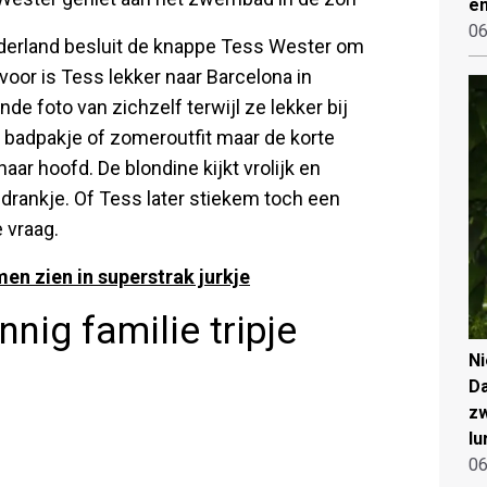
en
06
Nederland besluit de knappe Tess Wester om
oor is Tess lekker naar Barcelona in
de foto van zichzelf terwijl ze lekker bij
r badpakje of zomeroutfit maar de korte
ar hoofd. De blondine kijkt vrolijk en
 drankje. Of Tess later stiekem toch een
 vraag.
men zien in superstrak jurkje
nig familie tripje
N
Da
zw
lu
06