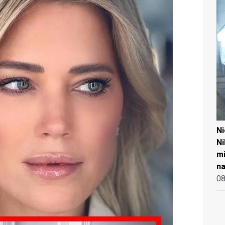
N
Ni
mi
na
08