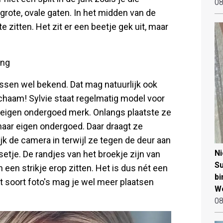
08
grote, ovale gaten. In het midden van de
 te zitten. Het zit er een beetje gek uit, maar
ing
ussen wel bekend. Dat mag natuurlijk ook
ichaam! Sylvie staat regelmatig model voor
r eigen ondergoed merk. Onlangs plaatste ze
 haar eigen ondergoed. Daar draagt ze
ijk de camera in terwijl ze tegen de deur aan
N
etje. De randjes van het broekje zijn van
Su
 een strikje erop zitten. Het is dus nét een
bi
t soort foto's mag je wel meer plaatsen
W
08