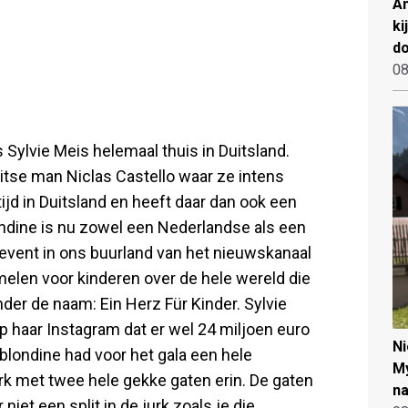
An
ki
d
08
 Sylvie Meis helemaal thuis in Duitsland.
tse man Niclas Castello waar ze intens
tijd in Duitsland en heeft daar dan ook een
dine is nu zowel een Nederlandse als een
event in ons buurland van het nieuwskanaal
melen voor kinderen over de hele wereld die
der de naam: Ein Herz Für Kinder. Sylvie
p haar Instagram dat er wel 24 miljoen euro
N
 blondine had voor het gala een hele
My
rk met twee hele gekke gaten erin. De gaten
na
iet een split in de jurk zoals je die