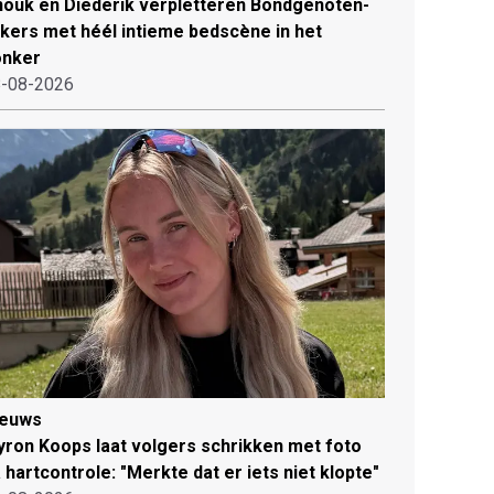
ouk en Diederik verpletteren Bondgenoten-
jkers met héél intieme bedscène in het
onker
-08-2026
ieuws
ron Koops laat volgers schrikken met foto
 hartcontrole: "Merkte dat er iets niet klopte"