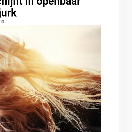
chijnt in openbaar
jurk
:00