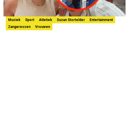
Muziek
Sport
Atletiek
Suzan Stortelder
Entertainment
Zangeressen
Vrouwen