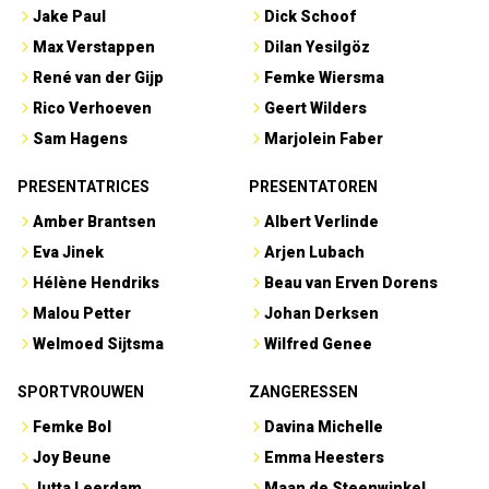
Jake Paul
Dick Schoof
Max Verstappen
Dilan Yesilgöz
René van der Gijp
Femke Wiersma
Rico Verhoeven
Geert Wilders
Sam Hagens
Marjolein Faber
PRESENTATRICES
PRESENTATOREN
Amber Brantsen
Albert Verlinde
Eva Jinek
Arjen Lubach
Hélène Hendriks
Beau van Erven Dorens
Malou Petter
Johan Derksen
Welmoed Sijtsma
Wilfred Genee
SPORTVROUWEN
ZANGERESSEN
Femke Bol
Davina Michelle
Joy Beune
Emma Heesters
Jutta Leerdam
Maan de Steenwinkel