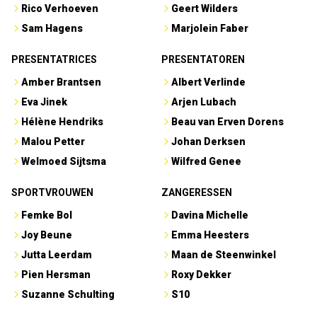
Rico Verhoeven
Geert Wilders
Sam Hagens
Marjolein Faber
PRESENTATRICES
PRESENTATOREN
Amber Brantsen
Albert Verlinde
Eva Jinek
Arjen Lubach
Hélène Hendriks
Beau van Erven Dorens
Malou Petter
Johan Derksen
Welmoed Sijtsma
Wilfred Genee
SPORTVROUWEN
ZANGERESSEN
Femke Bol
Davina Michelle
Joy Beune
Emma Heesters
Jutta Leerdam
Maan de Steenwinkel
Pien Hersman
Roxy Dekker
Suzanne Schulting
S10