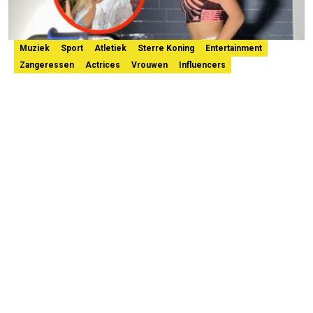
Muziek
Sport
Atletiek
Sterre Koning
Entertainment
Zangeressen
Actrices
Vrouwen
Influencers