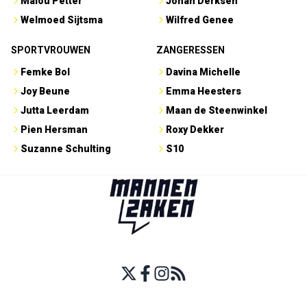
Malou Petter
Johan Derksen
Welmoed Sijtsma
Wilfred Genee
SPORTVROUWEN
ZANGERESSEN
Femke Bol
Davina Michelle
Joy Beune
Emma Heesters
Jutta Leerdam
Maan de Steenwinkel
Pien Hersman
Roxy Dekker
Suzanne Schulting
S10