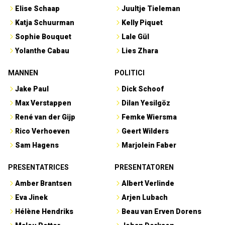
Elise Schaap
Juultje Tieleman
Katja Schuurman
Kelly Piquet
Sophie Bouquet
Lale Gül
Yolanthe Cabau
Lies Zhara
MANNEN
POLITICI
Jake Paul
Dick Schoof
Max Verstappen
Dilan Yesilgöz
René van der Gijp
Femke Wiersma
Rico Verhoeven
Geert Wilders
Sam Hagens
Marjolein Faber
PRESENTATRICES
PRESENTATOREN
Amber Brantsen
Albert Verlinde
Eva Jinek
Arjen Lubach
Hélène Hendriks
Beau van Erven Dorens