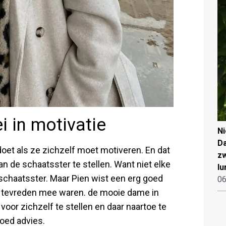
i in motivatie
N
Da
et als ze zichzelf moet motiveren. En dat
zw
n de schaatsster te stellen. Want niet elke
lu
pschaatsster. Maar Pien wist een erg goed
06
r tevreden mee waren. de mooie dame in
voor zichzelf te stellen en daar naartoe te
goed advies.