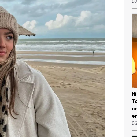
07
N
To
on
en
06