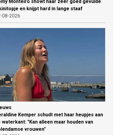
my Monteiro showt haar zéér goed gevulde
kinitopje en knijpt hard in lange staaf
-08-2026
ieuws
raldine Kemper schudt met haar heupjes aan
 waterkant: "Kan alleen maar houden van
olendamse vrouwen"