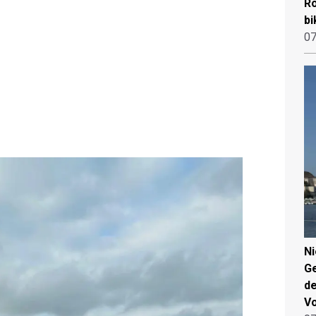
Ro
bi
07
N
Ge
de
V