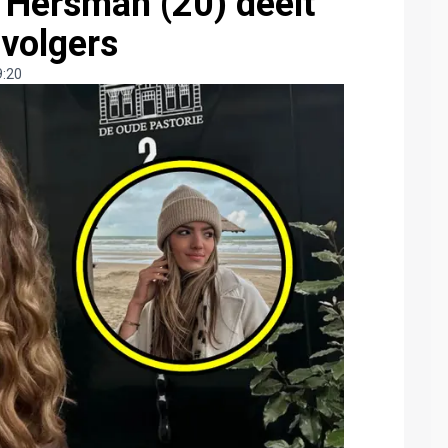
n Hersman (20) deelt
volgers
9:20