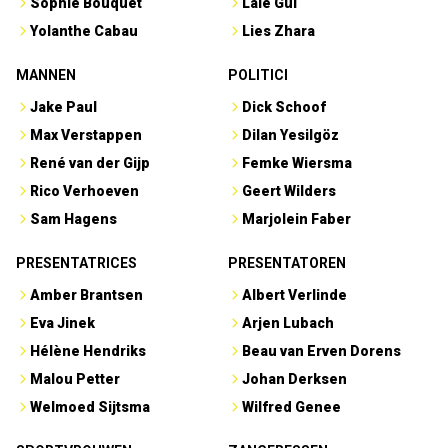
Sophie Bouquet
Lale Gül
Yolanthe Cabau
Lies Zhara
MANNEN
POLITICI
Jake Paul
Dick Schoof
Max Verstappen
Dilan Yesilgöz
René van der Gijp
Femke Wiersma
Rico Verhoeven
Geert Wilders
Sam Hagens
Marjolein Faber
PRESENTATRICES
PRESENTATOREN
Amber Brantsen
Albert Verlinde
Eva Jinek
Arjen Lubach
Hélène Hendriks
Beau van Erven Dorens
Malou Petter
Johan Derksen
Welmoed Sijtsma
Wilfred Genee