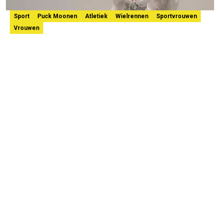
Sport
Puck Moonen
Atletiek
Wielrennen
Sportvrouwen
Vrouwen