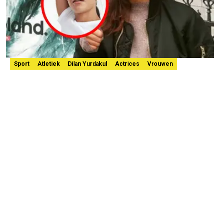
Sport
Atletiek
Dilan Yurdakul
Actrices
Vrouwen