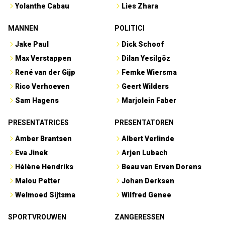
Yolanthe Cabau
Lies Zhara
MANNEN
POLITICI
Jake Paul
Dick Schoof
Max Verstappen
Dilan Yesilgöz
René van der Gijp
Femke Wiersma
Rico Verhoeven
Geert Wilders
Sam Hagens
Marjolein Faber
PRESENTATRICES
PRESENTATOREN
Amber Brantsen
Albert Verlinde
Eva Jinek
Arjen Lubach
Hélène Hendriks
Beau van Erven Dorens
Malou Petter
Johan Derksen
Welmoed Sijtsma
Wilfred Genee
SPORTVROUWEN
ZANGERESSEN