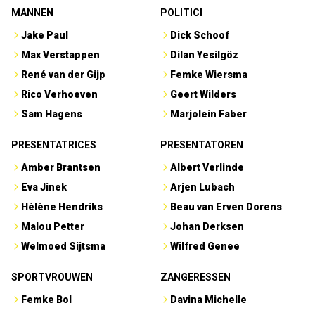
MANNEN
POLITICI
Jake Paul
Dick Schoof
Max Verstappen
Dilan Yesilgöz
René van der Gijp
Femke Wiersma
Rico Verhoeven
Geert Wilders
Sam Hagens
Marjolein Faber
PRESENTATRICES
PRESENTATOREN
Amber Brantsen
Albert Verlinde
Eva Jinek
Arjen Lubach
Hélène Hendriks
Beau van Erven Dorens
Malou Petter
Johan Derksen
Welmoed Sijtsma
Wilfred Genee
SPORTVROUWEN
ZANGERESSEN
Femke Bol
Davina Michelle