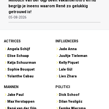
Minouch Van der Gijp deelt vakantiefoto's en nu
begrijp je ineens waarom René zo gelukkig
getrouwd is!
05-08-2026
ACTRICES
INFLUENCERS
Angela Schijf
Jade Anna
Elise Schaap
Juultje Tieleman
Katja Schuurman
Kelly Piquet
Sophie Bouquet
Lale Gül
Yolanthe Cabau
Lies Zhara
MANNEN
POLITICI
Jake Paul
Dick Schoof
Max Verstappen
Dilan Yesilgöz
René van der Gijp
Femke Wiersma