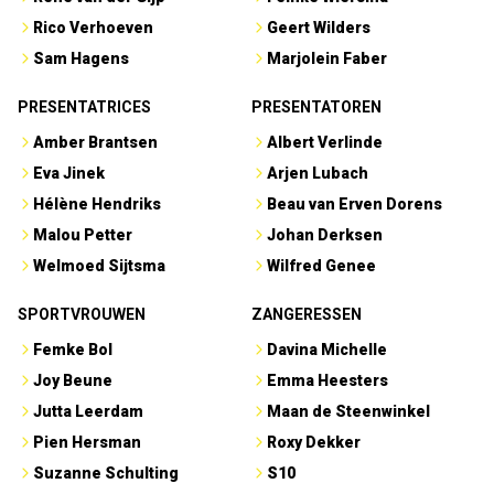
Rico Verhoeven
Geert Wilders
Sam Hagens
Marjolein Faber
PRESENTATRICES
PRESENTATOREN
Amber Brantsen
Albert Verlinde
Eva Jinek
Arjen Lubach
Hélène Hendriks
Beau van Erven Dorens
Malou Petter
Johan Derksen
Welmoed Sijtsma
Wilfred Genee
SPORTVROUWEN
ZANGERESSEN
Femke Bol
Davina Michelle
Joy Beune
Emma Heesters
Jutta Leerdam
Maan de Steenwinkel
Pien Hersman
Roxy Dekker
Suzanne Schulting
S10