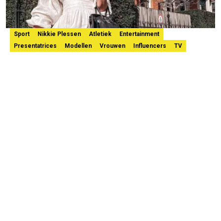
Sport
Nikkie Plessen
Atletiek
Entertainment
Presentatrices
Modellen
Vrouwen
Influencers
TV