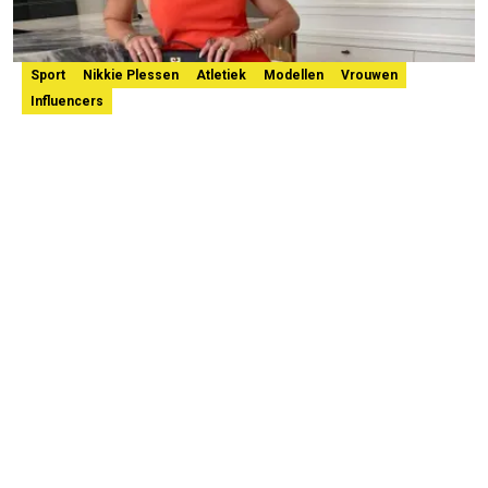
Sport
Nikkie Plessen
Atletiek
Modellen
Vrouwen
Influencers