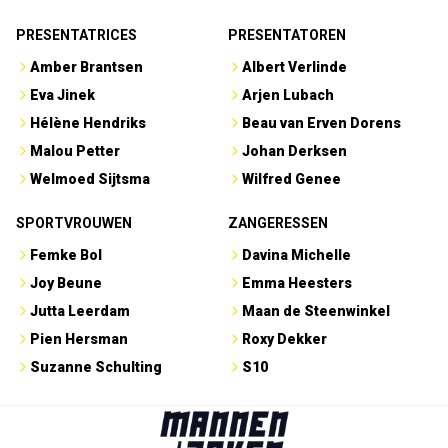
PRESENTATRICES
PRESENTATOREN
Amber Brantsen
Albert Verlinde
Eva Jinek
Arjen Lubach
Hélène Hendriks
Beau van Erven Dorens
Malou Petter
Johan Derksen
Welmoed Sijtsma
Wilfred Genee
SPORTVROUWEN
ZANGERESSEN
Femke Bol
Davina Michelle
Joy Beune
Emma Heesters
Jutta Leerdam
Maan de Steenwinkel
Pien Hersman
Roxy Dekker
Suzanne Schulting
S10