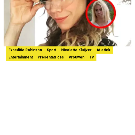
Expeditie Robinson
Sport
Nicolette Kluijver
Atletiek
Entertainment
Presentatrices
Vrouwen
TV