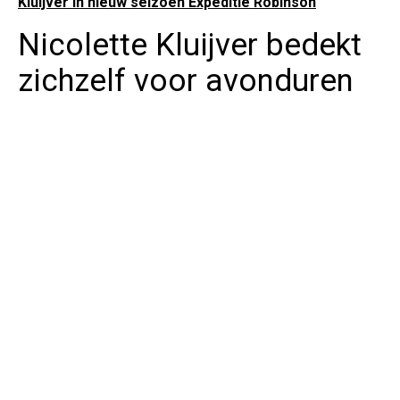
Kluijver in nieuw seizoen Expeditie Robinson
Nicolette Kluijver bedekt
zichzelf voor avonduren