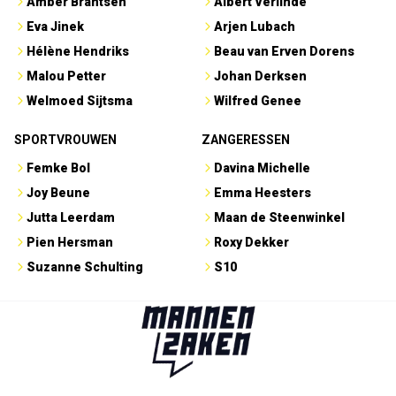
Amber Brantsen
Albert Verlinde
Eva Jinek
Arjen Lubach
Hélène Hendriks
Beau van Erven Dorens
Malou Petter
Johan Derksen
Welmoed Sijtsma
Wilfred Genee
SPORTVROUWEN
ZANGERESSEN
Femke Bol
Davina Michelle
Joy Beune
Emma Heesters
Jutta Leerdam
Maan de Steenwinkel
Pien Hersman
Roxy Dekker
Suzanne Schulting
S10