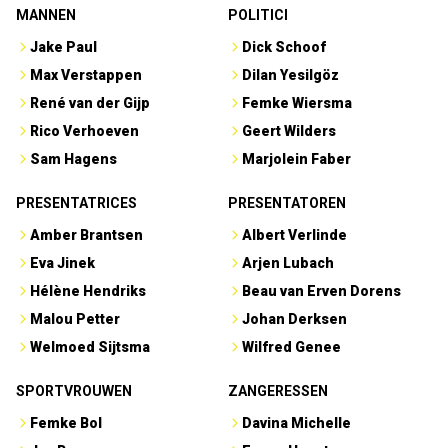
MANNEN
POLITICI
Jake Paul
Dick Schoof
Max Verstappen
Dilan Yesilgöz
René van der Gijp
Femke Wiersma
Rico Verhoeven
Geert Wilders
Sam Hagens
Marjolein Faber
PRESENTATRICES
PRESENTATOREN
Amber Brantsen
Albert Verlinde
Eva Jinek
Arjen Lubach
Hélène Hendriks
Beau van Erven Dorens
Malou Petter
Johan Derksen
Welmoed Sijtsma
Wilfred Genee
SPORTVROUWEN
ZANGERESSEN
Femke Bol
Davina Michelle