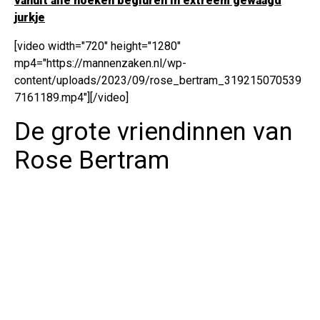
vanuit alle hoeken begluren in extreem gewaagd
jurkje
[video width="720" height="1280"
mp4="https://mannenzaken.nl/wp-
content/uploads/2023/09/rose_bertram_319215070539
7161189.mp4"][/video]
De grote vriendinnen van
Rose Bertram