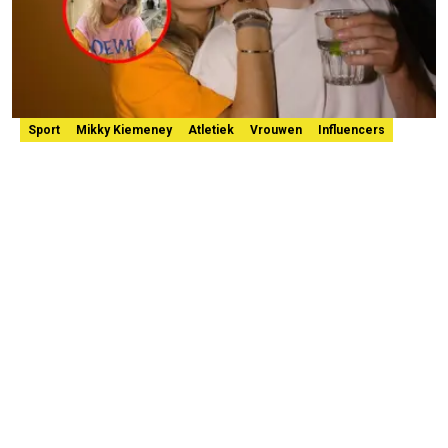
Sport
Mikky Kiemeney
Atletiek
Vrouwen
Influencers