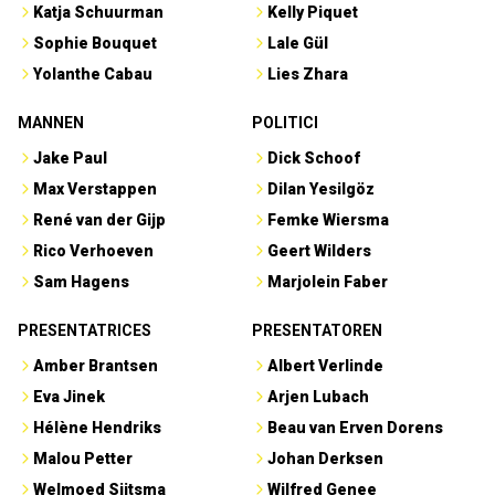
Katja Schuurman
Kelly Piquet
Sophie Bouquet
Lale Gül
Yolanthe Cabau
Lies Zhara
MANNEN
POLITICI
Jake Paul
Dick Schoof
Max Verstappen
Dilan Yesilgöz
René van der Gijp
Femke Wiersma
Rico Verhoeven
Geert Wilders
Sam Hagens
Marjolein Faber
PRESENTATRICES
PRESENTATOREN
Amber Brantsen
Albert Verlinde
Eva Jinek
Arjen Lubach
Hélène Hendriks
Beau van Erven Dorens
Malou Petter
Johan Derksen
Welmoed Sijtsma
Wilfred Genee