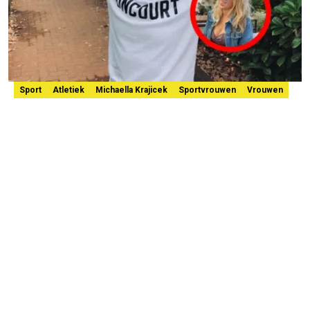
Sport
Atletiek
Michaella Krajicek
Sportvrouwen
Vrouwen