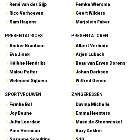
René van der Gijp
Femke Wiersma
Rico Verhoeven
Geert Wilders
Sam Hagens
Marjolein Faber
PRESENTATRICES
PRESENTATOREN
Amber Brantsen
Albert Verlinde
Eva Jinek
Arjen Lubach
Hélène Hendriks
Beau van Erven Dorens
Malou Petter
Johan Derksen
Welmoed Sijtsma
Wilfred Genee
SPORTVROUWEN
ZANGERESSEN
Femke Bol
Davina Michelle
Joy Beune
Emma Heesters
Jutta Leerdam
Maan de Steenwinkel
Pien Hersman
Roxy Dekker
Suzanne Schulting
S10