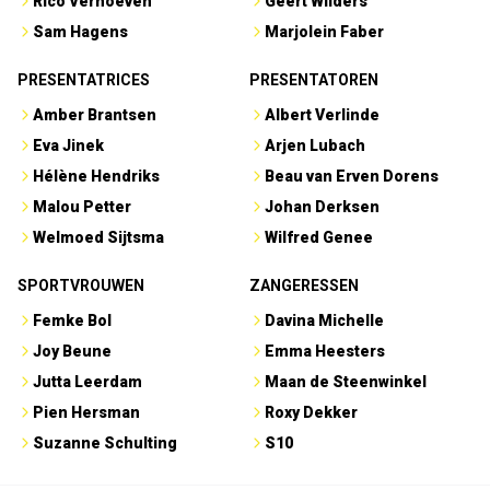
Rico Verhoeven
Geert Wilders
Sam Hagens
Marjolein Faber
PRESENTATRICES
PRESENTATOREN
Amber Brantsen
Albert Verlinde
Eva Jinek
Arjen Lubach
Hélène Hendriks
Beau van Erven Dorens
Malou Petter
Johan Derksen
Welmoed Sijtsma
Wilfred Genee
SPORTVROUWEN
ZANGERESSEN
Femke Bol
Davina Michelle
Joy Beune
Emma Heesters
Jutta Leerdam
Maan de Steenwinkel
Pien Hersman
Roxy Dekker
Suzanne Schulting
S10