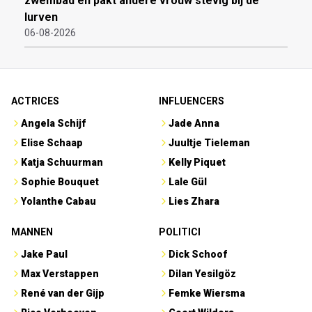
zwembad en pakt andere vrouw stevig bij de
lurven
06-08-2026
ACTRICES
INFLUENCERS
Angela Schijf
Jade Anna
Elise Schaap
Juultje Tieleman
Katja Schuurman
Kelly Piquet
Sophie Bouquet
Lale Gül
Yolanthe Cabau
Lies Zhara
MANNEN
POLITICI
Jake Paul
Dick Schoof
Max Verstappen
Dilan Yesilgöz
René van der Gijp
Femke Wiersma