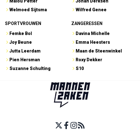
Malou Petter
Johan Derksen
Welmoed Sijtsma
Wilfred Genee
SPORTVROUWEN
ZANGERESSEN
Femke Bol
Davina Michelle
Joy Beune
Emma Heesters
Jutta Leerdam
Maan de Steenwinkel
Pien Hersman
Roxy Dekker
Suzanne Schulting
S10