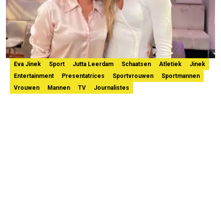
Eva Jinek
Sport
Jutta Leerdam
Schaatsen
Atletiek
Jinek
Entertainment
Presentatrices
Sportvrouwen
Sportmannen
Vrouwen
Mannen
TV
Journalistes