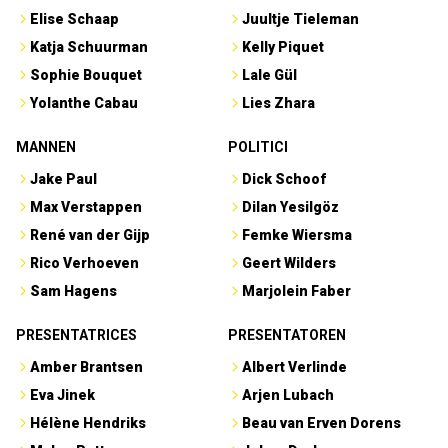
Elise Schaap
Juultje Tieleman
Katja Schuurman
Kelly Piquet
Sophie Bouquet
Lale Gül
Yolanthe Cabau
Lies Zhara
MANNEN
POLITICI
Jake Paul
Dick Schoof
Max Verstappen
Dilan Yesilgöz
René van der Gijp
Femke Wiersma
Rico Verhoeven
Geert Wilders
Sam Hagens
Marjolein Faber
PRESENTATRICES
PRESENTATOREN
Amber Brantsen
Albert Verlinde
Eva Jinek
Arjen Lubach
Hélène Hendriks
Beau van Erven Dorens