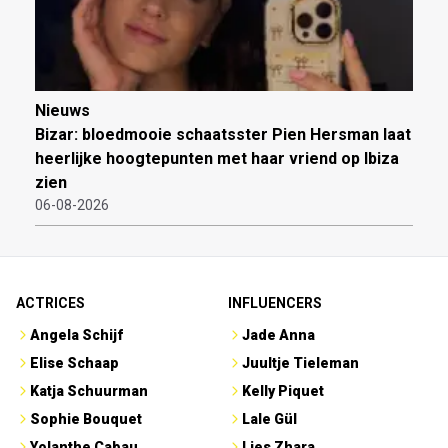
Nieuws
Bizar: bloedmooie schaatsster Pien Hersman laat
heerlijke hoogtepunten met haar vriend op Ibiza
zien
06-08-2026
ACTRICES
INFLUENCERS
Angela Schijf
Jade Anna
Elise Schaap
Juultje Tieleman
Katja Schuurman
Kelly Piquet
Sophie Bouquet
Lale Gül
Yolanthe Cabau
Lies Zhara