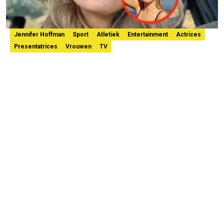
Jennifer Hoffman
Sport
Atletiek
Entertainment
Actrices
Presentatrices
Vrouwen
TV