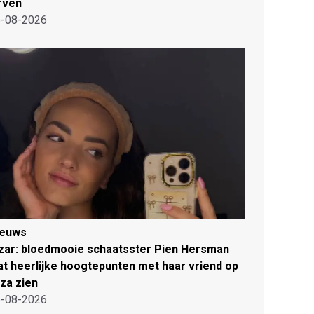
rven
-08-2026
ieuws
zar: bloedmooie schaatsster Pien Hersman
at heerlijke hoogtepunten met haar vriend op
iza zien
-08-2026