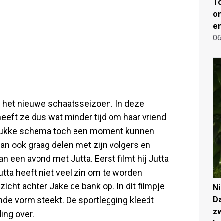
To
on
en
06
op het nieuwe schaatsseizoen. In deze
heeft ze dus wat minder tijd om haar vriend
 drukke schema toch een moment kunnen
an ook graag delen met zijn volgers en
an een avond met Jutta. Eerst filmt hij Jutta
utta heeft niet veel zin om te worden
icht achter Jake de bank op. In dit filmpje
N
ende vorm steekt. De sportlegging kleedt
Da
zw
ing over.