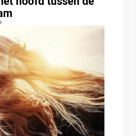
met hoofd tussen de
dam
8