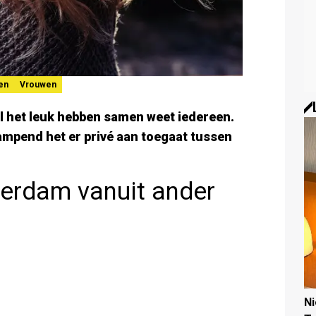
en
Vrouwen
l het leuk hebben samen weet iedereen.
ampend het er privé aan toegaat tussen
eerdam vanuit ander
N