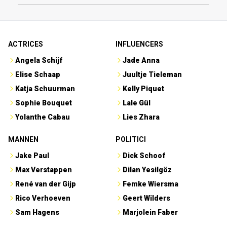
ACTRICES
INFLUENCERS
Angela Schijf
Jade Anna
Elise Schaap
Juultje Tieleman
Katja Schuurman
Kelly Piquet
Sophie Bouquet
Lale Gül
Yolanthe Cabau
Lies Zhara
MANNEN
POLITICI
Jake Paul
Dick Schoof
Max Verstappen
Dilan Yesilgöz
René van der Gijp
Femke Wiersma
Rico Verhoeven
Geert Wilders
Sam Hagens
Marjolein Faber