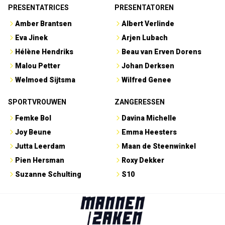
PRESENTATRICES
PRESENTATOREN
Amber Brantsen
Albert Verlinde
Eva Jinek
Arjen Lubach
Hélène Hendriks
Beau van Erven Dorens
Malou Petter
Johan Derksen
Welmoed Sijtsma
Wilfred Genee
SPORTVROUWEN
ZANGERESSEN
Femke Bol
Davina Michelle
Joy Beune
Emma Heesters
Jutta Leerdam
Maan de Steenwinkel
Pien Hersman
Roxy Dekker
Suzanne Schulting
S10