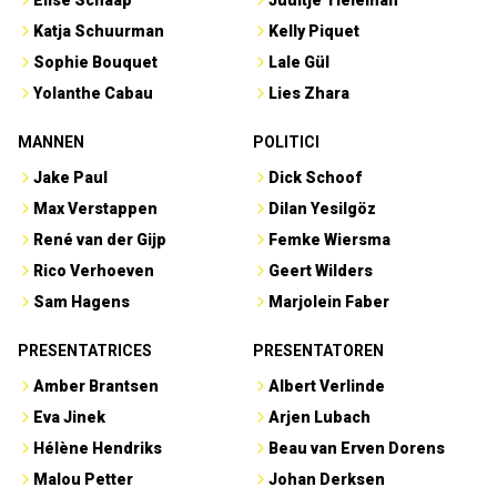
Elise Schaap
Juultje Tieleman
Katja Schuurman
Kelly Piquet
Sophie Bouquet
Lale Gül
Yolanthe Cabau
Lies Zhara
MANNEN
POLITICI
Jake Paul
Dick Schoof
Max Verstappen
Dilan Yesilgöz
René van der Gijp
Femke Wiersma
Rico Verhoeven
Geert Wilders
Sam Hagens
Marjolein Faber
PRESENTATRICES
PRESENTATOREN
Amber Brantsen
Albert Verlinde
Eva Jinek
Arjen Lubach
Hélène Hendriks
Beau van Erven Dorens
Malou Petter
Johan Derksen