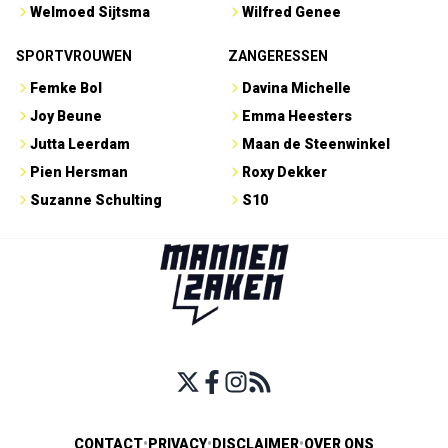
Welmoed Sijtsma
Wilfred Genee
SPORTVROUWEN
ZANGERESSEN
Femke Bol
Davina Michelle
Joy Beune
Emma Heesters
Jutta Leerdam
Maan de Steenwinkel
Pien Hersman
Roxy Dekker
Suzanne Schulting
S10
CONTACT
•
PRIVACY
•
DISCLAIMER
•
OVER ONS