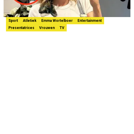
Sport
Atletiek
Emma Wortelboer
Entertainment
Presentatrices
Vrouwen
TV