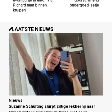
avontuurtje in auto: 'Via
doorschijnend
Richard naar binnen
ondergoed-setje
kruipen'
LAATSTE NIEUWS
Nieuws
Suzanne Schulting slurpt ziltige lekkernij naar