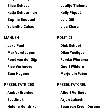
Elise Schaap
Juultje Tieleman
Katja Schuurman
Kelly Piquet
Sophie Bouquet
Lale Gül
Yolanthe Cabau
Lies Zhara
MANNEN
POLITICI
Jake Paul
Dick Schoof
Max Verstappen
Dilan Yesilgöz
René van der Gijp
Femke Wiersma
Rico Verhoeven
Geert Wilders
Sam Hagens
Marjolein Faber
PRESENTATRICES
PRESENTATOREN
Amber Brantsen
Albert Verlinde
Eva Jinek
Arjen Lubach
Hélène Hendriks
Beau van Erven Dorens