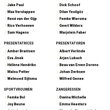
Jake Paul
Dick Schoof
Max Verstappen
Dilan Yesilgöz
René van der Gijp
Femke Wiersma
Rico Verhoeven
Geert Wilders
Sam Hagens
Marjolein Faber
PRESENTATRICES
PRESENTATOREN
Amber Brantsen
Albert Verlinde
Eva Jinek
Arjen Lubach
Hélène Hendriks
Beau van Erven Dorens
Malou Petter
Johan Derksen
Welmoed Sijtsma
Wilfred Genee
SPORTVROUWEN
ZANGERESSEN
Femke Bol
Davina Michelle
Joy Beune
Emma Heesters