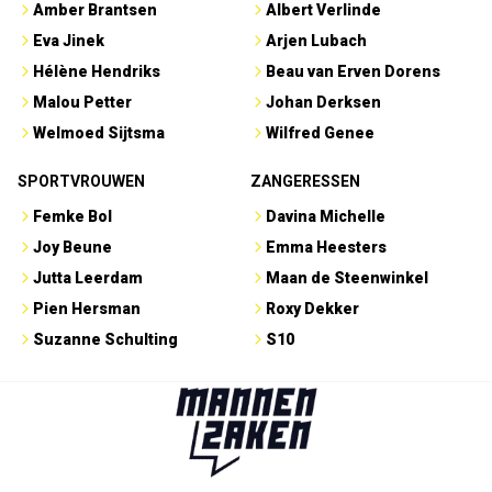
Amber Brantsen
Albert Verlinde
Eva Jinek
Arjen Lubach
Hélène Hendriks
Beau van Erven Dorens
Malou Petter
Johan Derksen
Welmoed Sijtsma
Wilfred Genee
SPORTVROUWEN
ZANGERESSEN
Femke Bol
Davina Michelle
Joy Beune
Emma Heesters
Jutta Leerdam
Maan de Steenwinkel
Pien Hersman
Roxy Dekker
Suzanne Schulting
S10