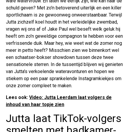
ware watervrouw. En laten we eerlijk zijn, wie kan haar de
schuld geven? Met zo'n betoverend uiterlijk en een killer
sportlichaam is ze gewoonweg onweerstaanbaar. Terwijl
Jutta zichzelf koel houdt in het verleidelijke zwembad,
vragen wij ons af of Jake Paul wel beseft welk geluk hij
heeft om zo'n geweldige compagnon te hebben voor een
verfrissende duik. Maar hey, wie weet wat de zomer nog
meer in petto heeft? Misschien zien we binnenkort wel
een schaatser-bokser showdown tussen deze twee
sensationele sterren. In de tussentijd blijven wij genieten
van Jutta's verkoelende wateravonturen en hopen we
stiekem op een paar sprankelende Instagramkiekjes om
onze zomer compleet te maken.
Lees ook:
Video: Jutta Leerdam laat volgers de
inhoud van haar topje zien
Jutta laat TikTok-volgers
smelten met badkamer-