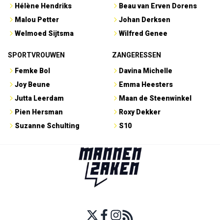
Hélène Hendriks
Beau van Erven Dorens
Malou Petter
Johan Derksen
Welmoed Sijtsma
Wilfred Genee
SPORTVROUWEN
ZANGERESSEN
Femke Bol
Davina Michelle
Joy Beune
Emma Heesters
Jutta Leerdam
Maan de Steenwinkel
Pien Hersman
Roxy Dekker
Suzanne Schulting
S10