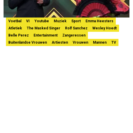
Voetbal
VI
Youtube
Muziek
Sport
Emma Heesters
Atletiek
The Masked Singer
Rolf Sanchez
Wesley Hoedt
Belle Perez
Entertainment
Zangeressen
Buitenlandse Vrouwen
Artiesten
Vrouwen
Mannen
TV