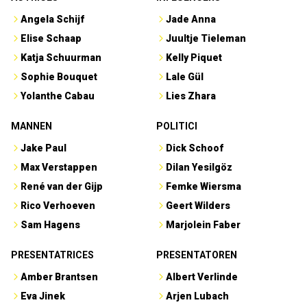
Angela Schijf
Jade Anna
Elise Schaap
Juultje Tieleman
Katja Schuurman
Kelly Piquet
Sophie Bouquet
Lale Gül
Yolanthe Cabau
Lies Zhara
MANNEN
POLITICI
Jake Paul
Dick Schoof
Max Verstappen
Dilan Yesilgöz
René van der Gijp
Femke Wiersma
Rico Verhoeven
Geert Wilders
Sam Hagens
Marjolein Faber
PRESENTATRICES
PRESENTATOREN
Amber Brantsen
Albert Verlinde
Eva Jinek
Arjen Lubach