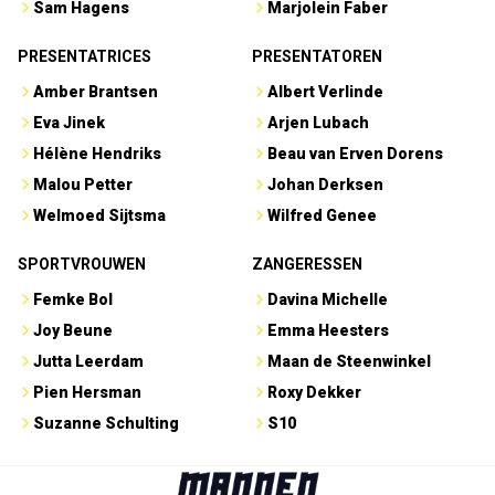
Sam Hagens
Marjolein Faber
PRESENTATRICES
PRESENTATOREN
Amber Brantsen
Albert Verlinde
Eva Jinek
Arjen Lubach
Hélène Hendriks
Beau van Erven Dorens
Malou Petter
Johan Derksen
Welmoed Sijtsma
Wilfred Genee
SPORTVROUWEN
ZANGERESSEN
Femke Bol
Davina Michelle
Joy Beune
Emma Heesters
Jutta Leerdam
Maan de Steenwinkel
Pien Hersman
Roxy Dekker
Suzanne Schulting
S10