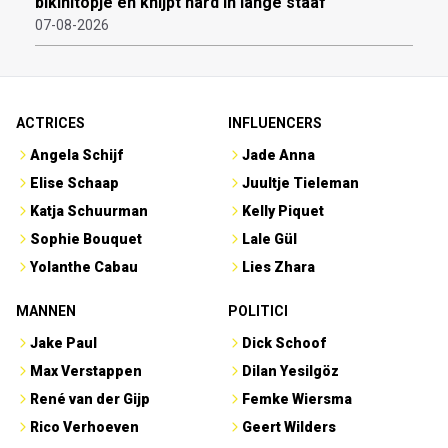
bikinitopje en knijpt hard in lange staaf
07-08-2026
ACTRICES
INFLUENCERS
Angela Schijf
Jade Anna
Elise Schaap
Juultje Tieleman
Katja Schuurman
Kelly Piquet
Sophie Bouquet
Lale Gül
Yolanthe Cabau
Lies Zhara
MANNEN
POLITICI
Jake Paul
Dick Schoof
Max Verstappen
Dilan Yesilgöz
René van der Gijp
Femke Wiersma
Rico Verhoeven
Geert Wilders