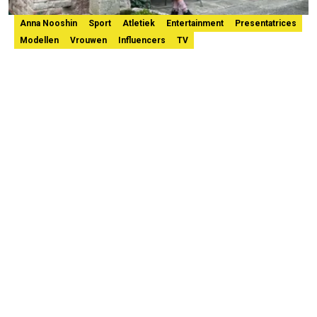
Anna Nooshin
Sport
Atletiek
Entertainment
Presentatrices
Modellen
Vrouwen
Influencers
TV