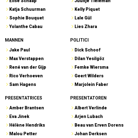
Elise Schaap
Juultje Tieleman
Katja Schuurman
Kelly Piquet
Sophie Bouquet
Lale Gül
Yolanthe Cabau
Lies Zhara
MANNEN
POLITICI
Jake Paul
Dick Schoof
Max Verstappen
Dilan Yesilgöz
René van der Gijp
Femke Wiersma
Rico Verhoeven
Geert Wilders
Sam Hagens
Marjolein Faber
PRESENTATRICES
PRESENTATOREN
Amber Brantsen
Albert Verlinde
Eva Jinek
Arjen Lubach
Hélène Hendriks
Beau van Erven Dorens
Malou Petter
Johan Derksen