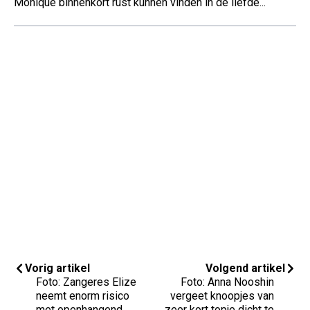
Monique binnenkort rust kunnen vinden in de liefde...
Vorig artikel
Volgend artikel
Foto: Zangeres Elize
Foto: Anna Nooshin
neemt enorm risico
vergeet knoopjes van
met openhangend
zeer kort topje dicht te