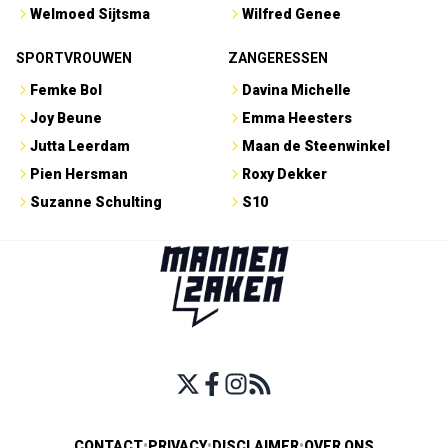
Welmoed Sijtsma
Wilfred Genee
SPORTVROUWEN
ZANGERESSEN
Femke Bol
Davina Michelle
Joy Beune
Emma Heesters
Jutta Leerdam
Maan de Steenwinkel
Pien Hersman
Roxy Dekker
Suzanne Schulting
S10
CONTACT
•
PRIVACY
•
DISCLAIMER
•
OVER ONS