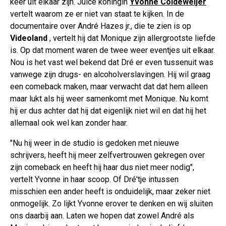
keer uit elkaar zijn. Juice koningin
Yvonne Coldeweijer
vertelt waarom ze er niet van staat te kijken. In de
documentaire over André Hazes jr., die te zien is op
Videoland
, vertelt hij dat Monique zijn allergrootste liefde
is. Op dat moment waren de twee weer eventjes uit elkaar.
Nou is het vast wel bekend dat Dré er even tussenuit was
vanwege zijn drugs- en alcoholverslavingen. Hij wil graag
een comeback maken, maar verwacht dat dat hem alleen
maar lukt als hij weer samenkomt met Monique. Nu komt
hij er dus achter dat hij dat eigenlijk niet wil en dat hij het
allemaal ook wel kan zonder haar.
"Nu hij weer in de studio is gedoken met nieuwe
schrijvers, heeft hij meer zelfvertrouwen gekregen over
zijn comeback en heeft hij haar dus niet meer nodig",
vertelt Yvonne in haar scoop. Of Dré'tje intussen
misschien een ander heeft is onduidelijk, maar zeker niet
onmogelijk. Zo lijkt Yvonne erover te denken en wij sluiten
ons daarbij aan. Laten we hopen dat zowel André als