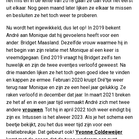
het mis en in de lente van 2018 gaan ze dan voor het eerst
uit elkaar. Nog geen maand later lijken ze elkaar te missen
en besluiten ze het toch weer te proberen.
Nu wordt het ingewikkeld, dus let op! In 2019 bekent
André aan Monique dat hij gevoelens heeft voor een
ander: Bridget Maasland. Dezelfde vrouw waarmee hij in
het begin van zijn relatie met Monique al een keer is
vreemdgegaan. Eind 2019 vraagt hij Bridget zelfs ten
huwelijk en zijn de twee eventjes verloofd geweest. Na
drie maanden lijken ze het toch geen goed idee te vinden
en kappen ze ermee. Februari 2020 kruipt Dré'tje weer
terug naar Monique en zijn ze een heel jaar gelukkig. Ze
raken verloofd in december dat jaar. In maart 2021 breken
ze het af en in een jaar tijd vermaakt André zich met twee
andere
vrouwen
. Tot hij in april 2022 tóch weer eindigt bij
zijn ex. Intussen is het alweer 2023. Als je het schema een
beetje bekijkt, zou het dus weer tijd zijn voor een
relatiebreukje. Dat gebeurt ook!
Yvonne Coldeweijer