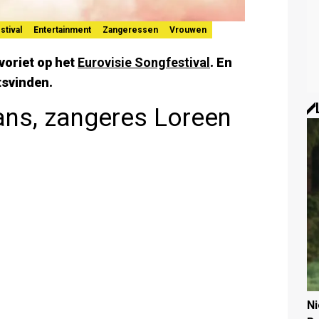
stival
Entertainment
Zangeressen
Vrouwen
voriet op het
Eurovisie Songfestival
. En
tsvinden.
ans, zangeres Loreen
N