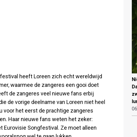
gfestival heeft Loreen zich echt wereldwijd
N
mmer, waarmee de zangeres een gooi doet
Da
eft de zangeres veel nieuwe fans erbij
zw
lu
die de vorige deelname van Loreen niet heel
06
 voor het eerst de prachtige zangeres
len. Haar nieuwe fans weten het zeker:
t Eurovisie Songfestival. Ze moet alleen
vooralsnog wel te gaan lukken.