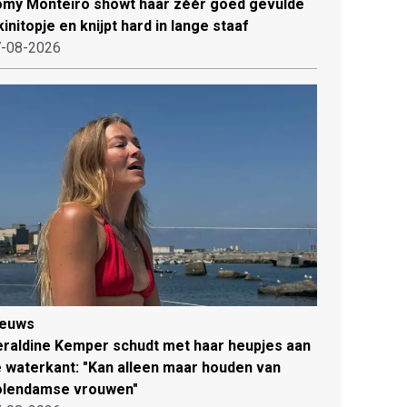
my Monteiro showt haar zéér goed gevulde
kinitopje en knijpt hard in lange staaf
-08-2026
ieuws
raldine Kemper schudt met haar heupjes aan
 waterkant: "Kan alleen maar houden van
olendamse vrouwen"