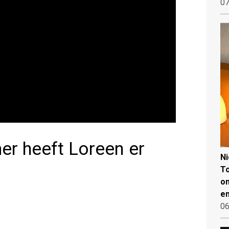
07
r heeft Loreen er
N
To
on
en
06