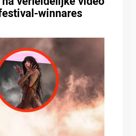
 na verleidelijke video
estival-winnares