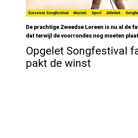
Eurovisie Songfestival
Muziek
Sport
Atletiek
Songfe
De prachtige Zweedse Loreen is nu al de fa
dat terwijl de voorrondes nog moeten plaa
Opgelet Songfestival f
pakt de winst