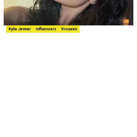
Kylie Jenner
Influencers
Vrouwen