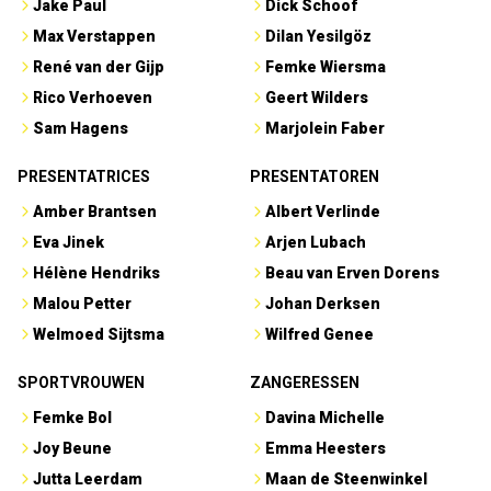
Jake Paul
Dick Schoof
Max Verstappen
Dilan Yesilgöz
René van der Gijp
Femke Wiersma
Rico Verhoeven
Geert Wilders
Sam Hagens
Marjolein Faber
PRESENTATRICES
PRESENTATOREN
Amber Brantsen
Albert Verlinde
Eva Jinek
Arjen Lubach
Hélène Hendriks
Beau van Erven Dorens
Malou Petter
Johan Derksen
Welmoed Sijtsma
Wilfred Genee
SPORTVROUWEN
ZANGERESSEN
Femke Bol
Davina Michelle
Joy Beune
Emma Heesters
Jutta Leerdam
Maan de Steenwinkel