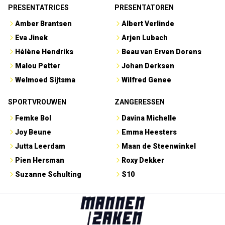
PRESENTATRICES
PRESENTATOREN
Amber Brantsen
Albert Verlinde
Eva Jinek
Arjen Lubach
Hélène Hendriks
Beau van Erven Dorens
Malou Petter
Johan Derksen
Welmoed Sijtsma
Wilfred Genee
SPORTVROUWEN
ZANGERESSEN
Femke Bol
Davina Michelle
Joy Beune
Emma Heesters
Jutta Leerdam
Maan de Steenwinkel
Pien Hersman
Roxy Dekker
Suzanne Schulting
S10