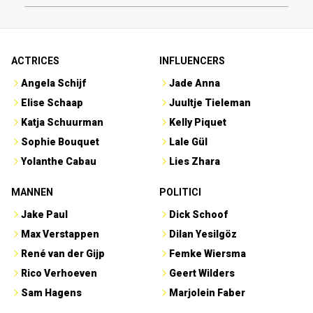
ACTRICES
INFLUENCERS
Angela Schijf
Jade Anna
Elise Schaap
Juultje Tieleman
Katja Schuurman
Kelly Piquet
Sophie Bouquet
Lale Gül
Yolanthe Cabau
Lies Zhara
MANNEN
POLITICI
Jake Paul
Dick Schoof
Max Verstappen
Dilan Yesilgöz
René van der Gijp
Femke Wiersma
Rico Verhoeven
Geert Wilders
Sam Hagens
Marjolein Faber