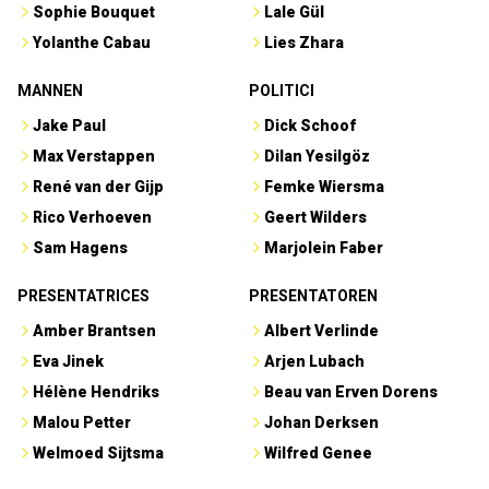
Sophie Bouquet
Lale Gül
Yolanthe Cabau
Lies Zhara
MANNEN
POLITICI
Jake Paul
Dick Schoof
Max Verstappen
Dilan Yesilgöz
René van der Gijp
Femke Wiersma
Rico Verhoeven
Geert Wilders
Sam Hagens
Marjolein Faber
PRESENTATRICES
PRESENTATOREN
Amber Brantsen
Albert Verlinde
Eva Jinek
Arjen Lubach
Hélène Hendriks
Beau van Erven Dorens
Malou Petter
Johan Derksen
Welmoed Sijtsma
Wilfred Genee