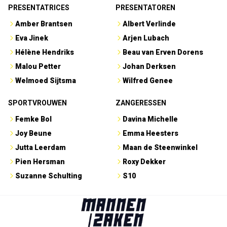
PRESENTATRICES
PRESENTATOREN
Amber Brantsen
Albert Verlinde
Eva Jinek
Arjen Lubach
Hélène Hendriks
Beau van Erven Dorens
Malou Petter
Johan Derksen
Welmoed Sijtsma
Wilfred Genee
SPORTVROUWEN
ZANGERESSEN
Femke Bol
Davina Michelle
Joy Beune
Emma Heesters
Jutta Leerdam
Maan de Steenwinkel
Pien Hersman
Roxy Dekker
Suzanne Schulting
S10