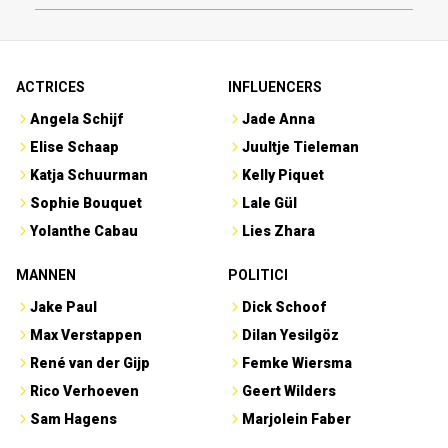
ACTRICES
INFLUENCERS
Angela Schijf
Jade Anna
Elise Schaap
Juultje Tieleman
Katja Schuurman
Kelly Piquet
Sophie Bouquet
Lale Gül
Yolanthe Cabau
Lies Zhara
MANNEN
POLITICI
Jake Paul
Dick Schoof
Max Verstappen
Dilan Yesilgöz
René van der Gijp
Femke Wiersma
Rico Verhoeven
Geert Wilders
Sam Hagens
Marjolein Faber