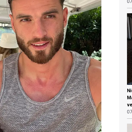
07
N
Ma
ve
07