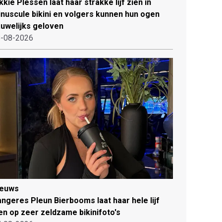
kkie Plessen laat haar strakke lijf zien in
nuscule bikini en volgers kunnen hun ogen
uwelijks geloven
-08-2026
ieuws
ngeres Pleun Bierbooms laat haar hele lijf
en op zeer zeldzame bikinifoto's