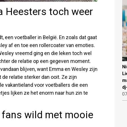
 Heesters toch weer
een voetballer in België. En zoals dat gaat
ley af en toe een rollercoater van emoties.
esley vreemd ging en die leken toch wel
achter de relatie op een gegeven moment.
N
ar vandaan blijven, want Emma en Wesley zijn
Li
de relatie sterker dan ooit. Ze zijn
ma
le vakantieland voor voetballers die een
dj
tjes lijken ze het enorm naar hun zin te
07
fans wild met mooie