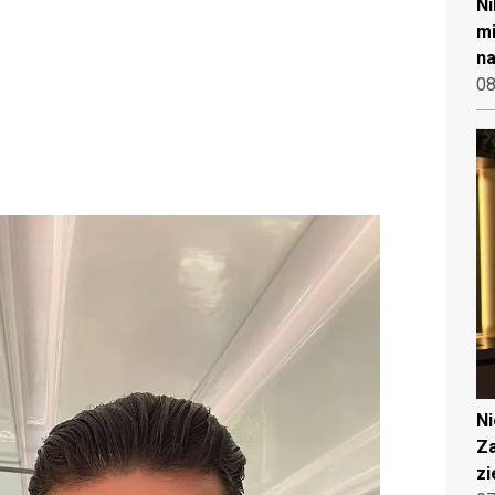
Ni
mi
na
08
N
Za
zi