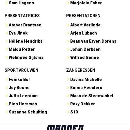
Sam Hagens
Marjolein Faber
PRESENTATRICES
PRESENTATOREN
Amber Brantsen
Albert Verlinde
Eva Jinek
Arjen Lubach
Hélène Hendriks
Beau van Erven Dorens
Malou Petter
Johan Derksen
Welmoed Sijtsma
Wilfred Genee
SPORTVROUWEN
ZANGERESSEN
Femke Bol
Davina Michelle
Joy Beune
Emma Heesters
Jutta Leerdam
Maan de Steenwinkel
Pien Hersman
Roxy Dekker
Suzanne Schulting
S10