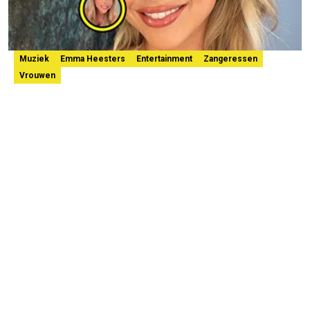
Muziek
Emma Heesters
Entertainment
Zangeressen
Vrouwen