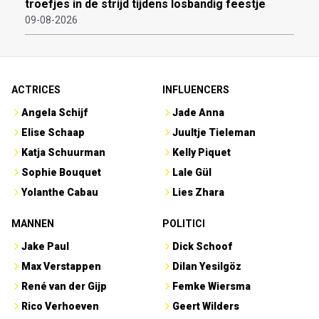
troefjes in de strijd tijdens losbandig feestje
09-08-2026
ACTRICES
INFLUENCERS
Angela Schijf
Jade Anna
Elise Schaap
Juultje Tieleman
Katja Schuurman
Kelly Piquet
Sophie Bouquet
Lale Gül
Yolanthe Cabau
Lies Zhara
MANNEN
POLITICI
Jake Paul
Dick Schoof
Max Verstappen
Dilan Yesilgöz
René van der Gijp
Femke Wiersma
Rico Verhoeven
Geert Wilders