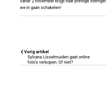
Vanaf 2 november krijgt haar prettige stemgel
we in gaan schakelen!
Vorig artikel
Sylvana IJsselmuiden gaat online
foto's verkopen. Of niet?