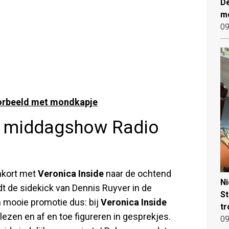
De
mo
09
oorbeeld met mondkapje
gt middagshow Radio
nkort met
Veronica Inside
naar de ochtend
N
t de sidekick van Dennis Ruyver in de
St
n mooie promotie dus: bij
Veronica Inside
tr
ezen en af en toe figureren in gesprekjes.
09