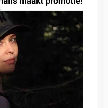
smans maakt promotie!
0