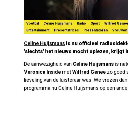
Voetbal
Celine Huijsmans
Radio
Sport
Wilfred Gene
Entertainment
Presentatrices
Presentatoren
Vrouwen
Celine Huijsmans
is nu officieel radiosideki
'slechts' het nieuws mocht oplezen, krijgt 
De aanwezigheid van
Celine Huijsmans
is nat
Veronica Inside
met
Wilfred Genee
zo goed s
lieveling van de luisteraar was. We vrezen dan 
programma nu Celine Huijsmans op een andere,