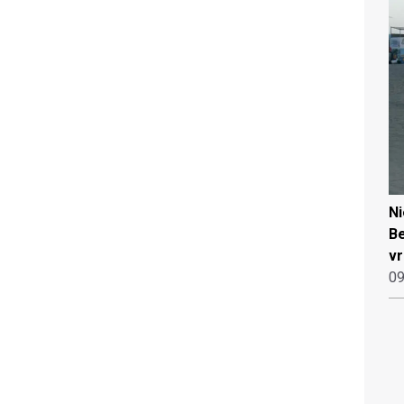
N
Be
vr
09