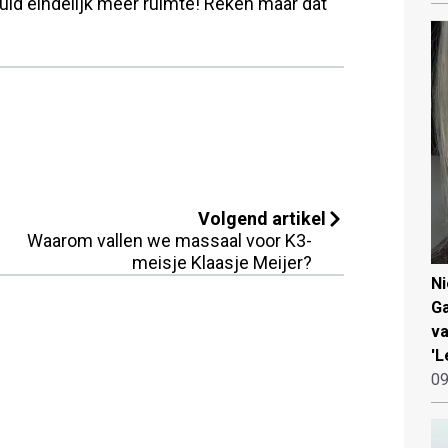
uid eindelijk meer ruimte! Reken maar dat
Volgend artikel
Waarom vallen we massaal voor K3-
meisje Klaasje Meijer?
N
Ga
va
'L
09