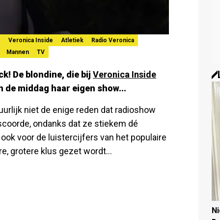
e
Veronica Inside
Atletiek
Radio Veronica
Mannen
TV
ck! De blondine, die bij
Veronica Inside
in de middag haar eigen show...
uurlijk niet de enige reden dat radioshow
coorde, ondanks dat ze stiekem dé
ook voor de luistercijfers van het populaire
 grotere klus gezet wordt...
N