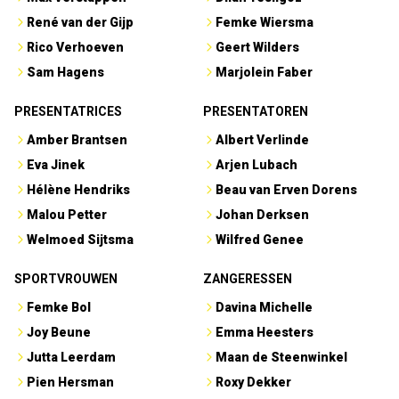
René van der Gijp
Femke Wiersma
Rico Verhoeven
Geert Wilders
Sam Hagens
Marjolein Faber
PRESENTATRICES
PRESENTATOREN
Amber Brantsen
Albert Verlinde
Eva Jinek
Arjen Lubach
Hélène Hendriks
Beau van Erven Dorens
Malou Petter
Johan Derksen
Welmoed Sijtsma
Wilfred Genee
SPORTVROUWEN
ZANGERESSEN
Femke Bol
Davina Michelle
Joy Beune
Emma Heesters
Jutta Leerdam
Maan de Steenwinkel
Pien Hersman
Roxy Dekker