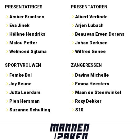
PRESENTATRICES
PRESENTATOREN
Amber Brantsen
Albert Verlinde
Eva Jinek
Arjen Lubach
Hélène Hendriks
Beau van Erven Dorens
Malou Petter
Johan Derksen
Welmoed Sijtsma
Wilfred Genee
SPORTVROUWEN
ZANGERESSEN
Femke Bol
Davina Michelle
Joy Beune
Emma Heesters
Jutta Leerdam
Maan de Steenwinkel
Pien Hersman
Roxy Dekker
Suzanne Schulting
S10