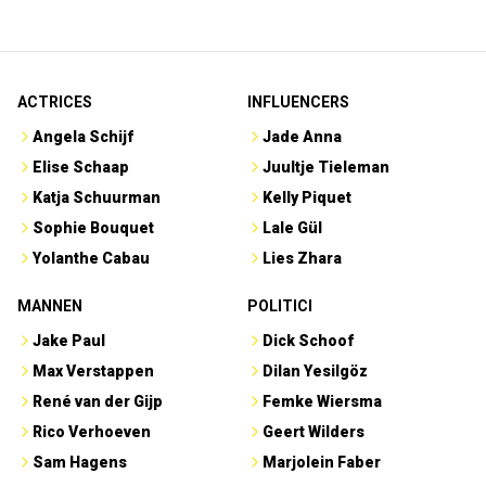
ACTRICES
INFLUENCERS
Angela Schijf
Jade Anna
Elise Schaap
Juultje Tieleman
Katja Schuurman
Kelly Piquet
Sophie Bouquet
Lale Gül
Yolanthe Cabau
Lies Zhara
MANNEN
POLITICI
Jake Paul
Dick Schoof
Max Verstappen
Dilan Yesilgöz
René van der Gijp
Femke Wiersma
Rico Verhoeven
Geert Wilders
Sam Hagens
Marjolein Faber