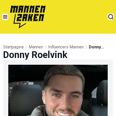
Startpagina
Mannen
Influencers Mannen
Donny
Donny Roelvink
Roelvink